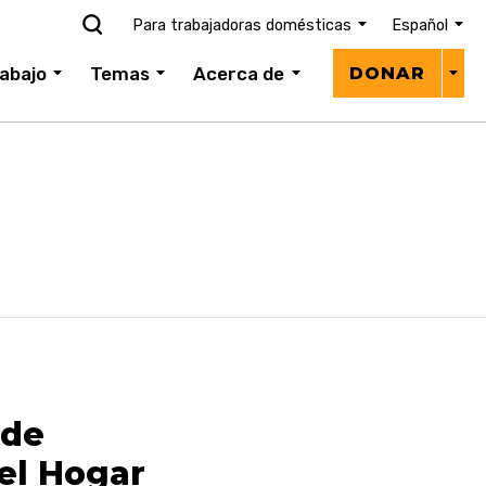
Para trabajadoras domésticas
Español
Donar
abajo
Temas
Acerca de
DONAR
menú
 de
el Hogar