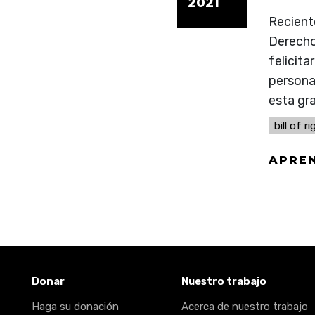
2021
Reciente
Derecho
felicita
personal
esta gra
bill of r
APRE
Donar
Nuestro trabajo
Haga su donación
Acerca de nuestro trabajo