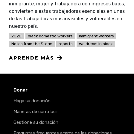
inmigrante, mujer y trabajadora con ingresos bajos,
convierten a estas trabajadoras esenciales en unas
de las trabajadoras más invisibles y vulnerables en
nuestro país.
2020
black domestic workers
immigrant workers
Notes from the Storm
reports
we dream in black
APRENDE MÁS
Donar
Haga su donación
Maneras de contribuir
Gestione su donación
Preguntas frecuentes acerca de las donaciones