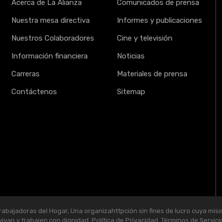
Acerca de La Alianza
Comunicados de prensa
Nuestra mesa directiva
Informes y publicaciones
Nuestros Colaboradores
Cine y televisión
Información financiera
Noticias
Carreras
Materiales de prensa
Contáctenos
Sitemap
abajadoras del Hogar, Una organizahttpción sin fines de lucro cuya misi
vivan y trabajen con dignidad.
Política de Privacidad
.
Términos de Servici