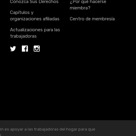
Conozca Sus Derechos
¿Por qué hacerse
miembra?
Capítulos y
organizaciones afiliadas
Centro de membresía
Actualizaciones para las
trabajadoras
Twitter
Facebook
Instagram
ón es apoyar a las trabajadoras del hogar para que
o