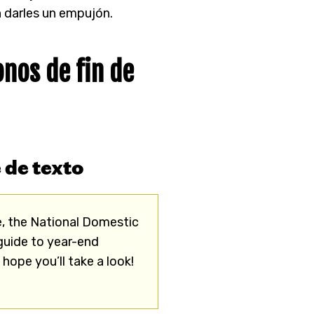
n darles un empujón.
onos de fin de
 de texto
me, the National Domestic
guide to year-end
hope you’ll take a look!