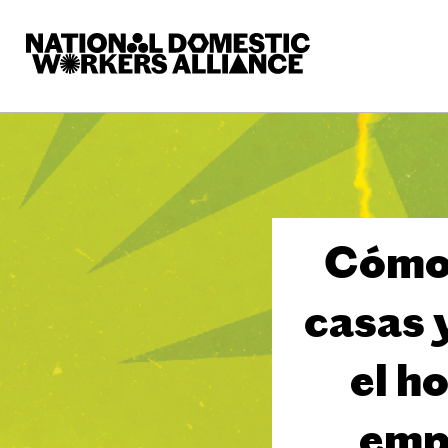
La Alianza Nacional de Trabajadoras del Hogar
Cómo 
casas 
el h
emp