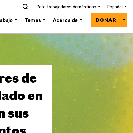
Para trabajadoras domésticas
Español
Donar
abajo
Temas
Acerca de
DONAR
menú
res de
dado en
n sus
ntos